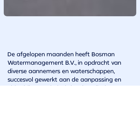
De afgelopen maanden heeft Bosman
Watermanagement B.V., in opdracht van
diverse aannemers en waterschappen,
succesvol gewerkt aan de aanpassing en
uitbreiding van beluchtingsinstallaties op
verschillende afvalwaterzuiveringen
(RWZI's).
De opdrachten waren zeer divers: van
kortlopende 1-op-1 vervangingen van
plaatbeluchters tot integrale trajecten vanaf